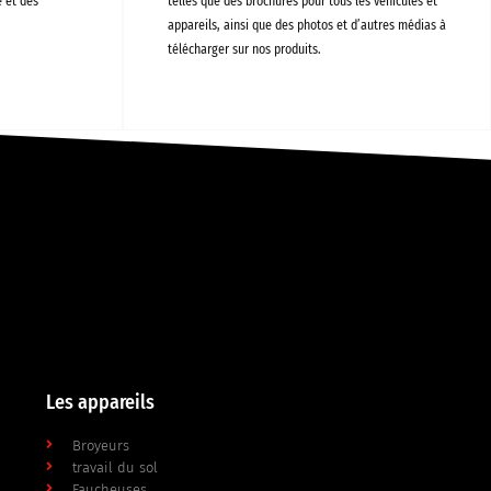
 et des
telles que des brochures pour tous les véhicules et
appareils, ainsi que des photos et d’autres médias à
télécharger sur nos produits.
Les appareils
Broyeurs
travail du sol
Faucheuses