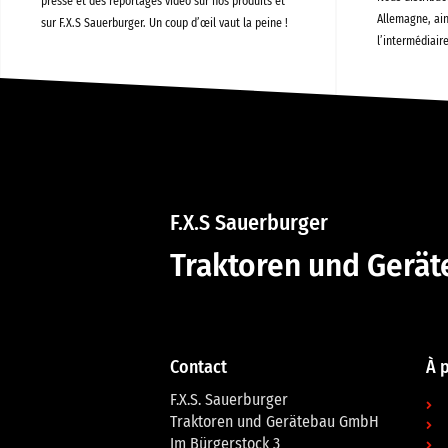
presse et des reportages vidéo sur nos produits et
Allemagne, ain
sur F.X.S Sauerburger. Un coup d’œil vaut la peine !
l’intermédiair
F.X.S Sauerburger
Traktoren und Gerä
Contact
À 
F.X.S. Sauerburger
Traktoren und Gerätebau GmbH
Im Bürgerstock 3