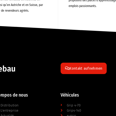
proposons des places d’apprentissage
si qu’en Autriche et en Suisse, par
emplois passionnants.
e de revendeurs agréés.
tebau
Kontakt aufnehmen
propos de nous
Véhicules
Distribution
Grip 4-70
L'entreprise
Grip4-140
Actualité
e-grip