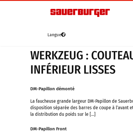
Langue
Véhicules
L
Grip4-70
WERKZEUG :
COUTEAU
Grip4-70 Premium
INFÉRIEUR LISSES
Grip4-75
Grip4-140
DM-Papillon démonté
D’occasion
La faucheuse grande largeur DM-Papillon de Sauerbur
disposition séparée des barres de coupe à l’avant et
la distribution du poids sur le […]
DM-Papillon Front