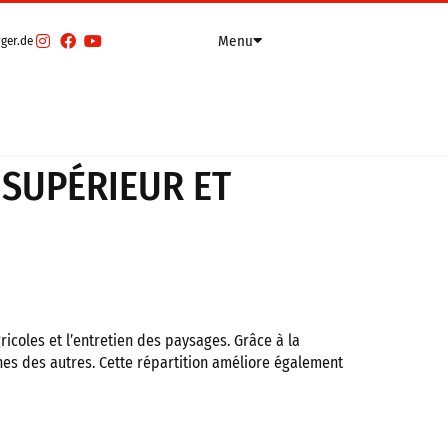
Menu
ger.de
nd
)
English
(
Anglais
)
Français
À propos de nous
Entreprise
 SUPÉRIEUR ET
Actualité
Mentions légales
Salons
coles et l’entretien des paysages. Grâce à la
nes des autres. Cette répartition améliore également