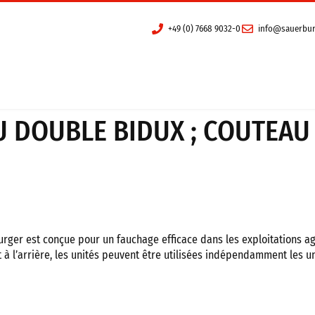
+49 (0) 7668 9032-0
info@sauerbur
Deutsch
(
Allema
es appareils
Distribution
Broyeur
Distribution
 DOUBLE BIDUX ; COUTEAU
Travail du Sol
Contact
Élevage d’animaux
Faucheuses à double lame
ger est conçue pour un fauchage efficace dans les exploitations agri
 à l’arrière, les unités peuvent être utilisées indépendamment les u