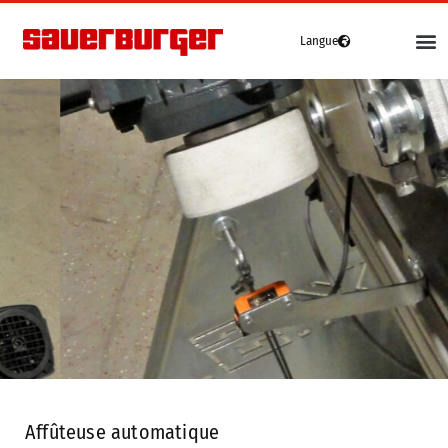
Langue
Deutsch
(
Allemand
)
English
(
Anglais
)
Véhicules
Français
Grip4-70
Grip4-70 Premium
Grip4-75
Grip4-140
D’occasion
Les appareils
Affûteuse automatique