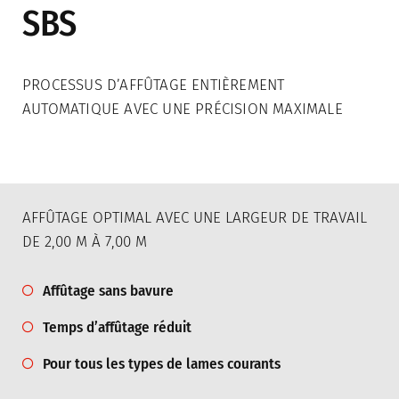
SBS
Broyeur
Travail du Sol
PROCESSUS D’AFFÛTAGE ENTIÈREMENT
Élevage d’animaux
AUTOMATIQUE AVEC UNE PRÉCISION MAXIMALE
Faucheuses à double lame
Distribution
AFFÛTAGE OPTIMAL AVEC UNE LARGEUR DE TRAVAIL
Distribution
DE 2,00 M À 7,00 M
Contact
Affûtage sans bavure
Temps d’affûtage réduit
À propos de nous
Pour tous les types de lames courants
Entreprise