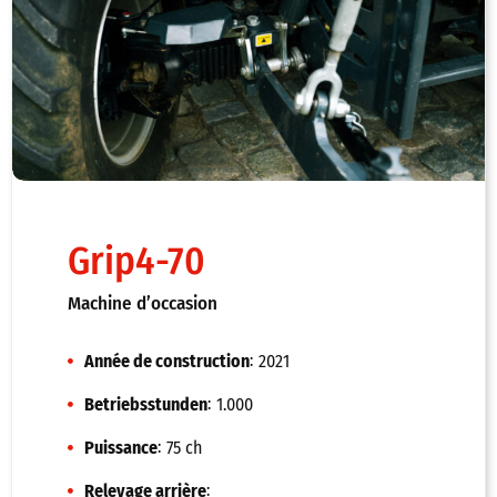
À propos de nous
Entreprise
Actualité
Mentions légales
Grip4-70
Salons
Machine d’occasion
:
Année de construction
2021
:
Betriebsstunden
1.000
:
Puissance
75 ch
:
Relevage arrière