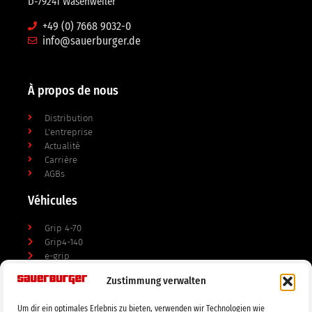
D-79241 Wasenweiler
+49 (0) 7668 9032-0
info@sauerburger.de
À propos de nous
Distribution
L'entreprise
Actualité
Carrière
AGBs
Véhicules
Grip 4-70
Grip4-140
e-grip
Zustimmung verwalten
Les appareils
Um dir ein optimales Erlebnis zu bieten, verwenden wir Technologien wie
Broyeurs