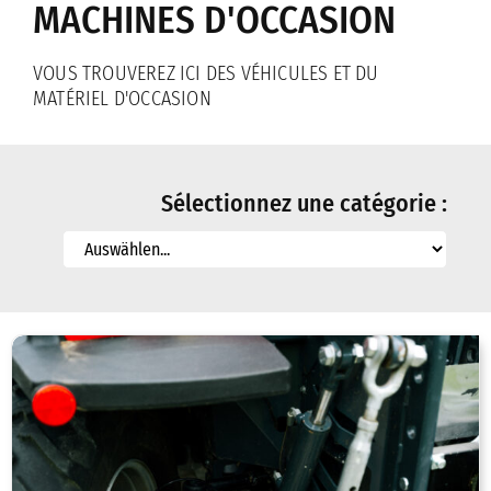
MACHINES D'OCCASION
Broyeur
Travail du Sol
VOUS TROUVEREZ ICI DES VÉHICULES ET DU
MATÉRIEL D'OCCASION
Élevage d’animaux
Faucheuses à double lame
Sélectionnez une catégorie :
Distribution
Distribution pour Allemagne
Distribution pour la Suisse
Distribution pour France
Distribution pour l’Autriche
Contact