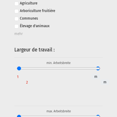
Agriculture
Arboriculture fruitière
À propos de nous
Communes
Élevage d'animaux
Entreprise
mehr
Actualité
Largeur de travail :
Mentions légales
Salons
min. Arbeitsbreite
m
m
Largeur de travail :
max. Arbeitsbreite