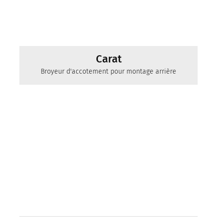
Carat
Broyeur d'accotement pour montage arrière
pour l'utilisation communale
mit Arbeitsbreiten bis 2.5 m