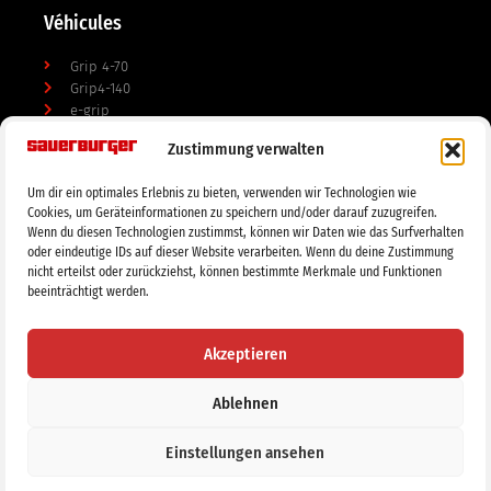
Véhicules
Grip 4-70
Grip4-140
e-grip
Zustimmung verwalten
Les appareils
Um dir ein optimales Erlebnis zu bieten, verwenden wir Technologien wie
Broyeurs
Cookies, um Geräteinformationen zu speichern und/oder darauf zuzugreifen.
travail du sol
Wenn du diesen Technologien zustimmst, können wir Daten wie das Surfverhalten
Faucheuses
oder eindeutige IDs auf dieser Website verarbeiten. Wenn du deine Zustimmung
Élevage d'animaux
nicht erteilst oder zurückziehst, können bestimmte Merkmale und Funktionen
beeinträchtigt werden.
Mentions légales
Déclaration de protection des données
Akzeptieren
Ablehnen
Tous droits réservés
Einstellungen ansehen
designed by smijle Web Solutions