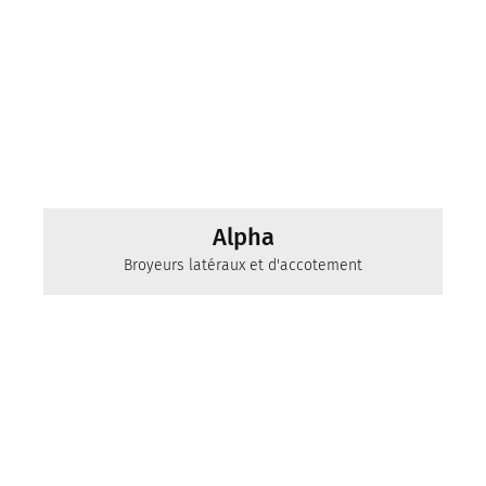
Alpha
Broyeurs latéraux et d'accotement
pour un entretien optimal des talus,
des fossés, des jachères et des
pâturages
mit Arbeitsbreiten bis 2.65 m