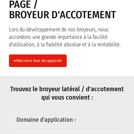
PAGE /
Broyeur
BROYEUR D'ACCOTEMENT
Travail du Sol
Élevage d’animaux
Lors du développement de nos broyeurs, nous
accordons une grande importance à la facilité
Faucheuses à double lame
d'utilisation, à la fiabilité absolue et à la rentabilité.
Parcourir tous les appareils
Distribution
Distribution pour Allemagne
Trouvez le broyeur latéral / d'accotement
Distribution pour la Suisse
qui vous convient :
Distribution pour France
Distribution pour l’Autriche
Domaine d'application :
Contact