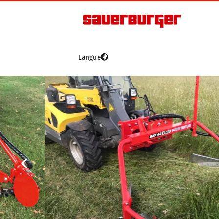
Langue
Véhicules
L
Grip4-70
Grip4-70 Premium
Grip4-75
Grip4-140
D’occasion