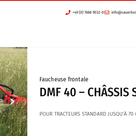
+49 (0) 7668 9032-0
info@sauerbur
Deutsch
(
Allema
es appareils
Distribution
Broyeur
Distribution pour Allemagne
Travail du Sol
Distribution pour la Suisse
Élevage d’animaux
Distribution pour France
Faucheuse frontale
DMF 40 – CHÂSSIS
Faucheuses à double lame
Distribution pour l’Autriche
Contact
POUR TRACTEURS STANDARD JUSQU’À 70 