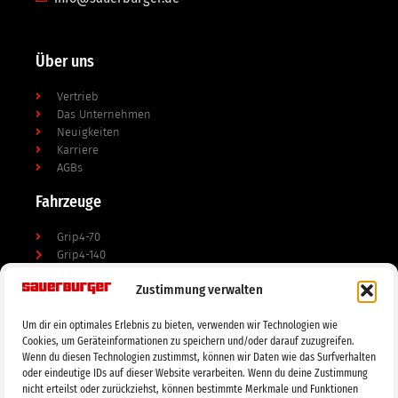
Über uns
Vertrieb
Das Unternehmen
Neuigkeiten
Karriere
AGBs
Fahrzeuge
Grip4-70
Grip4-140
e-grip
Zustimmung verwalten
Anbaugeräte
Um dir ein optimales Erlebnis zu bieten, verwenden wir Technologien wie
Cookies, um Geräteinformationen zu speichern und/oder darauf zuzugreifen.
Mulchgeräte
Wenn du diesen Technologien zustimmst, können wir Daten wie das Surfverhalten
Bodenbearbeitung
oder eindeutige IDs auf dieser Website verarbeiten. Wenn du deine Zustimmung
Doppelmessermähwerke
nicht erteilst oder zurückziehst, können bestimmte Merkmale und Funktionen
Tierhaltung