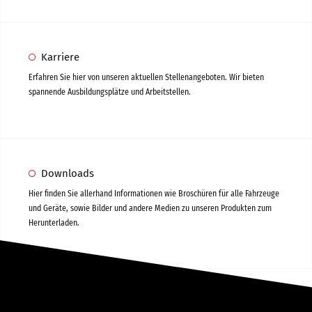
Frankreich
Kontakt
Karriere
Erfahren Sie hier von unseren aktuellen Stellenangeboten. Wir bieten
spannende Ausbildungsplätze und Arbeitstellen.
Über uns
Unternehmen
Karriere
Downloads
Messen
Hier finden Sie allerhand Informationen wie Broschüren für alle Fahrzeuge
und Geräte, sowie Bilder und andere Medien zu unseren Produkten zum
Neuigkeiten
Herunterladen.
Blechbearbeitung
Downloads