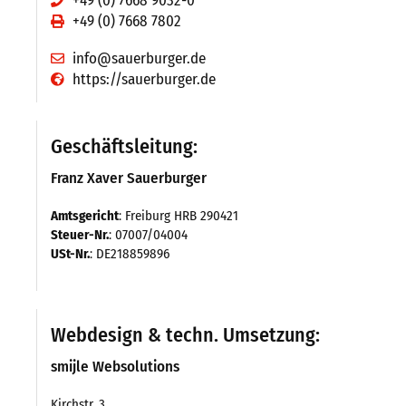
+49 (0) 7668 9032-0
Anbaugeräte
+49 (0) 7668 7802
Mulcher
info@sauerburger.de
https://sauerburger.de
Bodenbearbeitung
Mähwerke
Geschäftsleitung:
Tierhaltung
Franz Xaver Sauerburger
Gebrauchte
Amtsgericht
: Freiburg HRB 290421
Steuer-Nr.
: 07007/04004
USt-Nr.
: DE218859896
Vertrieb
Deutschland
Webdesign & techn. Umsetzung:
Schweiz
smijle Websolutions
Österreich
Kirchstr. 3