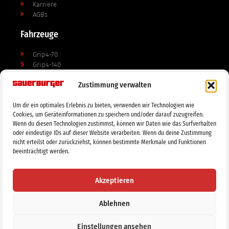
Karriere
AGBs
Fahrzeuge
Grip4-70
Grip4-140
e-grip
Zustimmung verwalten
Anbaugeräte
Um dir ein optimales Erlebnis zu bieten, verwenden wir Technologien wie
Mulchgeräte
Cookies, um Geräteinformationen zu speichern und/oder darauf zuzugreifen.
Wenn du diesen Technologien zustimmst, können wir Daten wie das Surfverhalten
Bodenbearbeitung
oder eindeutige IDs auf dieser Website verarbeiten. Wenn du deine Zustimmung
Doppelmessermähwerke
nicht erteilst oder zurückziehst, können bestimmte Merkmale und Funktionen
Tierhaltung
beeinträchtigt werden.
Impressum
Datenschutzerklärung
Akzeptieren
Ablehnen
Alle Rechte vorbehalten
Einstellungen ansehen
designed by smijle Web Solutions