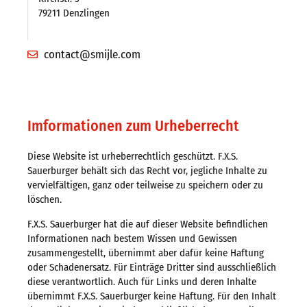
79211 Denzlingen
Frankreich
Kontakt
contact@smijle.com
Über uns
Imformationen zum Urheberrecht
Unternehmen
Diese Website ist urheberrechtlich geschützt. F.X.S.
Karriere
Sauerburger behält sich das Recht vor, jegliche Inhalte zu
vervielfältigen, ganz oder teilweise zu speichern oder zu
Messen
löschen.
Neuigkeiten
F.X.S. Sauerburger hat die auf dieser Website befindlichen
Informationen nach bestem Wissen und Gewissen
Blechbearbeitung
zusammengestellt, übernimmt aber dafür keine Haftung
oder Schadenersatz. Für Einträge Dritter sind ausschließlich
Downloads
diese verantwortlich. Auch für Links und deren Inhalte
übernimmt F.X.S. Sauerburger keine Haftung. Für den Inhalt