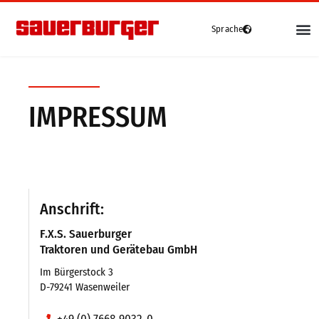
Sprache
Deutsch
English
(
Englisch
)
Fahrzeuge
Français
(
Französisch
)
IMPRESSUM
Grip4-70
Grip4-70 Premium
Grip4-75
Anschrift:
Grip4-140
F.X.S. Sauerburger
e-grip
Traktoren und Gerätebau GmbH
Gebrauchte
Im Bürgerstock 3
D-79241 Wasenweiler