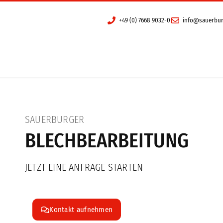
+49 (0) 7668 9032-0
info@sauerbur
Deutsch
Engli
nbaugeräte
Vertrieb
Mulcher
Deutschland
Bodenbearbeitung
Schweiz
SAUERBURGER
Mähwerke
Österreich
BLECHBEARBEITUNG
Tierhaltung
Frankreich
JETZT EINE ANFRAGE STARTEN
Gebrauchte
Kontakt
Kontakt aufnehmen