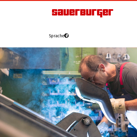
Sprache
Fahrzeuge
A
Grip4-70
Grip4-70 Premium
Grip4-75
Grip4-140
e-grip
Gebrauchte