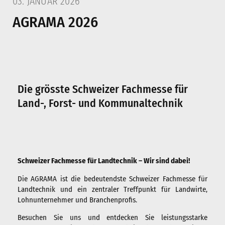
03. JANUAR 2026
Anbaugeräte
AGRAMA 2026
Mulcher
Bodenbearbeitung
Mähwerke
Die grösste Schweizer Fachmesse für
Tierhaltung
Land-, Forst- und Kommunaltechnik
Gebrauchte
Vertrieb
Schweizer Fachmesse für Landtechnik – Wir sind dabei!
Deutschland
Die AGRAMA ist die bedeutendste Schweizer Fachmesse für
Landtechnik und ein zentraler Treffpunkt für Landwirte,
Schweiz
Lohnunternehmer und Branchenprofis.
Österreich
Besuchen Sie uns und entdecken Sie leistungsstarke