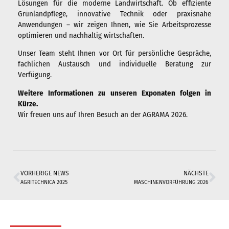
Lösungen für die moderne Landwirtschaft. Ob effiziente
Frankreich
Grünlandpflege, innovative Technik oder praxisnahe
Anwendungen – wir zeigen Ihnen, wie Sie Arbeitsprozesse
Kontakt
optimieren und nachhaltig wirtschaften.
Unser Team steht Ihnen vor Ort für persönliche Gespräche,
fachlichen Austausch und individuelle Beratung zur
Über uns
Verfügung.
Weitere Informationen zu unseren Exponaten folgen in
Unternehmen
Kürze.
Wir freuen uns auf Ihren Besuch an der AGRAMA 2026.
Karriere
Messen
Neuigkeiten
VORHERIGE NEWS
NÄCHSTE
Blechbearbeitung
AGRITECHNICA 2025
MASCHINENVORFÜHRUNG 2026
Downloads