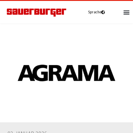
Sprache
Deutsch
Fahrzeuge
Grip4-70
Grip4-70 Premium
Grip4-75
Grip4-140
e-grip
Gebrauchte