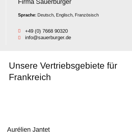
Firma Sauerburger
Frankreich
Sprache
: Deutsch, Englisch, Französisch
Kontakt
+49 (0) 7668 90320
info@sauerburger.de
Über uns
Unternehmen
Unsere Vertriebsgebiete für
Karriere
Frankreich
Messen
Neuigkeiten
Blechbearbeitung
Downloads
Aurélien Jantet