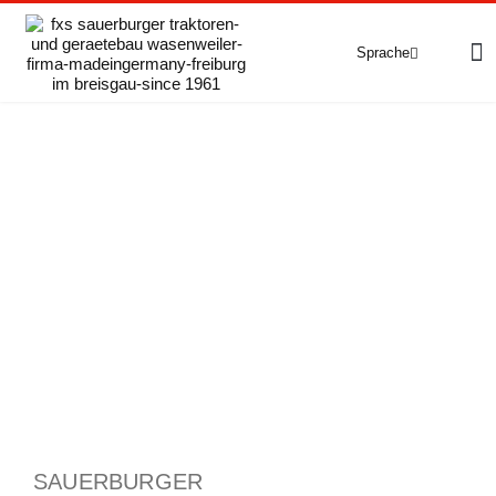
Sprache
Deutsch
English
(
Englisch
)
Français
(
Französisch
)
Fahrzeuge
Grip4-70
Grip4-70 Premium
Grip4-75
Grip4-140
e-grip
Gebrauchte
SAUERBURGER