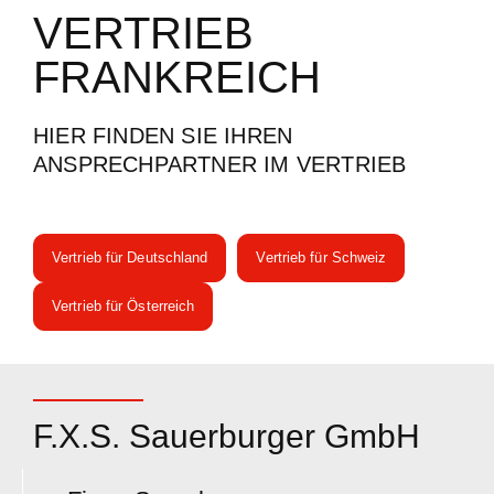
Anbaugeräte
VERTRIEB
Mulcher
FRANKREICH
Bodenbearbeitung
HIER FINDEN SIE IHREN
Mähwerke
ANSPRECHPARTNER IM VERTRIEB
Tierhaltung
Gebrauchte
Vertrieb für Deutschland
Vertrieb für Schweiz
Vertrieb für Österreich
Vertrieb
Deutschland
F.X.S. Sauerburger GmbH
Schweiz
Österreich