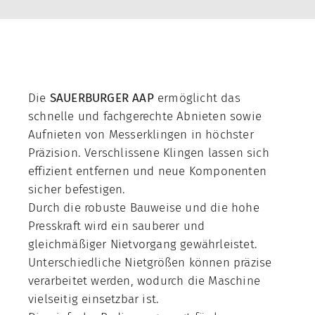
Frankreich
Kontakt
Die
SAUERBURGER AAP
ermöglicht das
Über uns
schnelle und fachgerechte Abnieten sowie
Aufnieten von Messerklingen in höchster
Unternehmen
Präzision. Verschlissene Klingen lassen sich
Karriere
effizient entfernen und neue Komponenten
sicher befestigen.
Messen
Durch die robuste Bauweise und die hohe
Neuigkeiten
Presskraft wird ein sauberer und
gleichmäßiger Nietvorgang gewährleistet.
Blechbearbeitung
Unterschiedliche Nietgrößen können präzise
verarbeitet werden, wodurch die Maschine
Downloads
vielseitig einsetzbar ist.