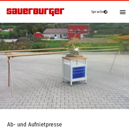
Sprache
Deutsch
English
(
Englisch
)
Fahrzeuge
Français
(
Französisch
)
Grip4-70
Grip4-70 Premium
Grip4-75
Grip4-140
e-grip
Gebrauchte
Ab- und Aufnietpresse