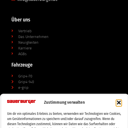
Über uns
Vertrieb
Das Unternehmen
Neuigkeiten
Karriere
AGBs
Fahrzeuge
Grip4-70
Grip4-140
e-grip
Anbaugeräte
Zustimmung verwalten
Mulchgeräte
Um dir ein optimales Erlebnis zu bieten, verwenden wir Technologien wie Cookies,
Bodenbearbeitung
um Geräteinformationen zu speichern und/oder darauf zuzugreifen. Wenn du
Doppelmessermähwerke
diesen Technologien zustimmst, können wir Daten wie das Surfverhalten oder
Tierhaltung