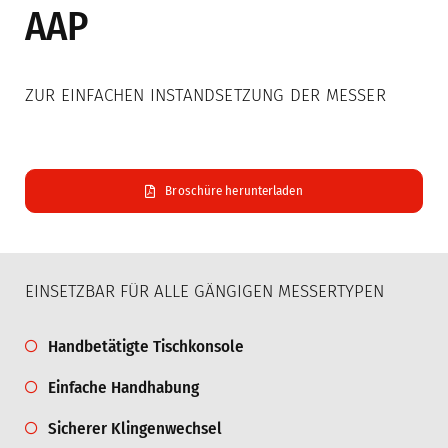
Anbaugeräte
AAP
Mulcher
ZUR EINFACHEN INSTANDSETZUNG DER MESSER
Bodenbearbeitung
Mähwerke
Tierhaltung
Broschüre herunterladen
Gebrauchte
EINSETZBAR FÜR ALLE GÄNGIGEN MESSERTYPEN
Vertrieb
Handbetätigte Tischkonsole
Deutschland
Einfache Handhabung
Schweiz
Sicherer Klingenwechsel
Österreich