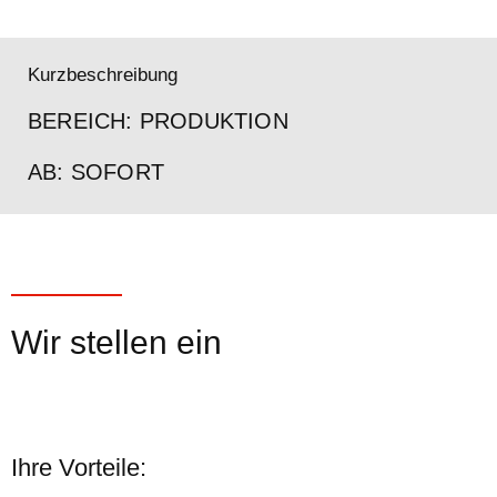
Anbaugeräte
Mulcher
Kurzbeschreibung
Bodenbearbeitung
BEREICH
: PRODUKTION
Mähwerke
AB
: SOFORT
Tierhaltung
Gebrauchte
Wir stellen ein
Vertrieb
Deutschland
Schweiz
Ihre Vorteile:
Österreich