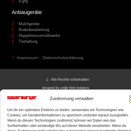
e-grip
Anbaugeräte
Mulchgeräte
Bodenbearbeitung
Doppelmessermähwerke
Tierhaltung
Impressum
Datenschutzerklärung
Alle Rechte vorbehalten
designed by smijle Web Solutions
Zustimmung verwalten
Um dir ein optimales Erlebnis zu bieten, verwenden wir Technologien wie
Cookies, um Geräteinformationen zu speichern und/oder darauf zuzugreifen.
Wenn du diesen Technologien zustimmst, können wir Daten wie das
Surfverhalten oder eindeutige IDs auf dieser Website verarbeiten. Wenn du